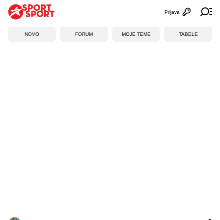
Prijava
Otvori profi
Ot
NOVO
FORUM
MOJE TEME
TABELE