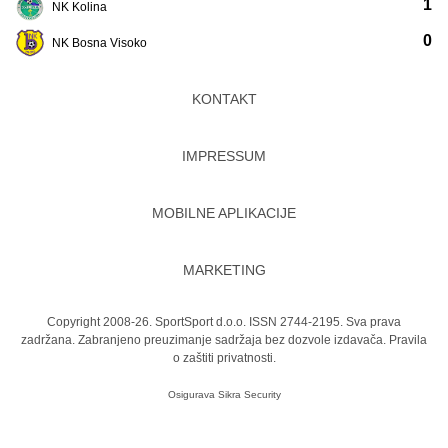
1
NK Kolina
0
NK Bosna Visoko
KONTAKT
IMPRESSUM
MOBILNE APLIKACIJE
MARKETING
Copyright 2008-26. SportSport d.o.o. ISSN 2744-2195. Sva prava
zadržana. Zabranjeno preuzimanje sadržaja bez dozvole izdavača.
Pravila
o zaštiti privatnosti.
Osigurava
Sikra Security