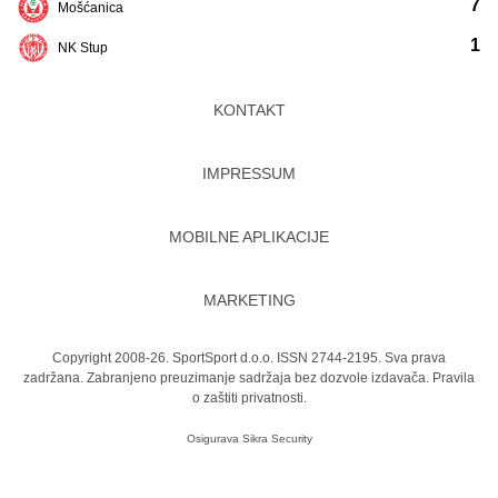
7
Mošćanica
1
NK Stup
KONTAKT
IMPRESSUM
MOBILNE APLIKACIJE
MARKETING
Copyright 2008-26. SportSport d.o.o. ISSN 2744-2195. Sva prava
zadržana. Zabranjeno preuzimanje sadržaja bez dozvole izdavača.
Pravila
o zaštiti privatnosti.
Osigurava
Sikra Security