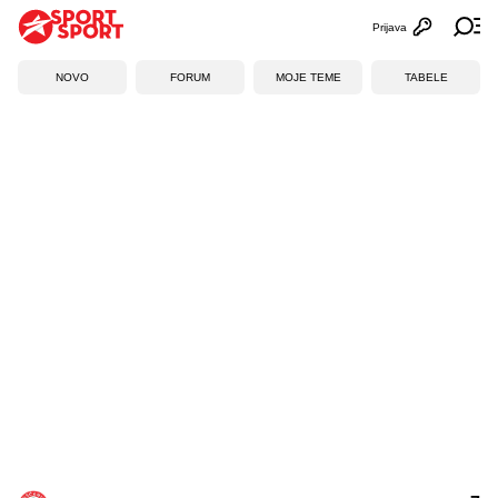
Prijava
Otvori profi
Ot
NOVO
FORUM
MOJE TEME
TABELE