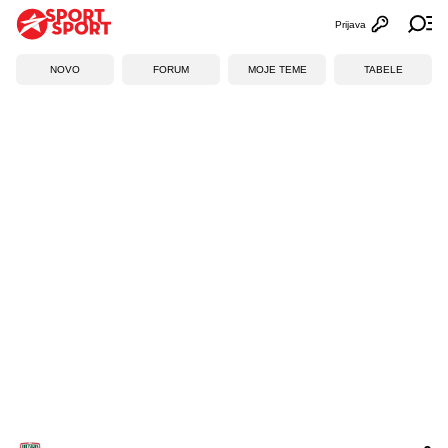
Prijava
Otvori profi
Ot
NOVO
FORUM
MOJE TEME
TABELE