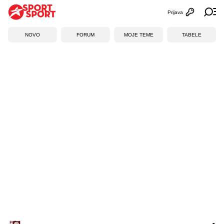
Prijava
Otvori profi
Ot
NOVO
FORUM
MOJE TEME
TABELE