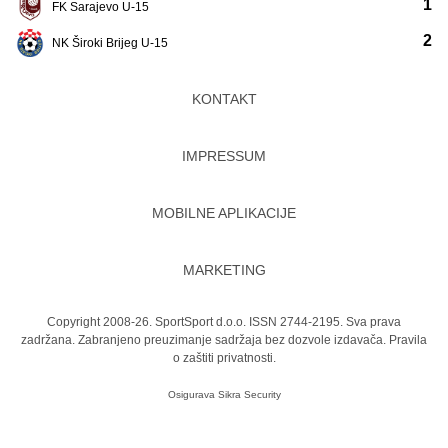
1
FK Sarajevo U-15
2
NK Široki Brijeg U-15
KONTAKT
IMPRESSUM
MOBILNE APLIKACIJE
MARKETING
Copyright 2008-26. SportSport d.o.o. ISSN 2744-2195. Sva prava
zadržana. Zabranjeno preuzimanje sadržaja bez dozvole izdavača.
Pravila
o zaštiti privatnosti.
Osigurava
Sikra Security