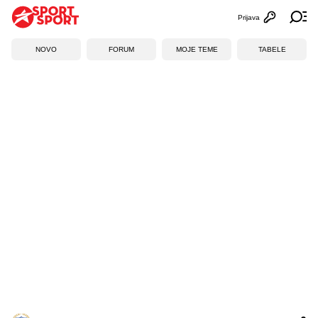
Prijava
Otvori profi
Ot
NOVO
FORUM
MOJE TEME
TABELE