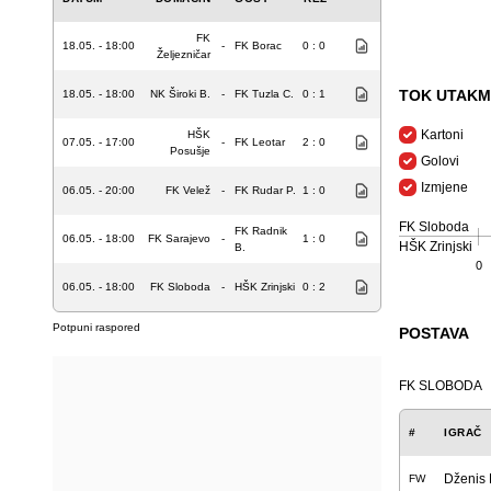
FK
18.05. - 18:00
-
FK Borac
0 : 0
Željezničar
TOK UTAKM
18.05. - 18:00
NK Široki B.
-
FK Tuzla C.
0 : 1
Kartoni
HŠK
07.05. - 17:00
-
FK Leotar
2 : 0
Posušje
Golovi
Izmjene
06.05. - 20:00
FK Velež
-
FK Rudar P.
1 : 0
FK Sloboda
FK Radnik
06.05. - 18:00
FK Sarajevo
-
1 : 0
HŠK Zrinjski
B.
0
06.05. - 18:00
FK Sloboda
-
HŠK Zrinjski
0 : 2
Potpuni raspored
POSTAVA
FK SLOBODA
#
IGRAČ
Dženis
FW