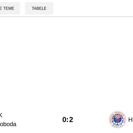
E TEME
TABELE
K
0
:
2
H
loboda