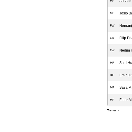
Adi Alić
MF
Josip Ba
MF
Nemanja
FW
Filip Eri
GK
Nedim 
FW
Said Hu
MF
Emir Ju
DF
Saša M
MF
Eldar 
MF
Trener:
-