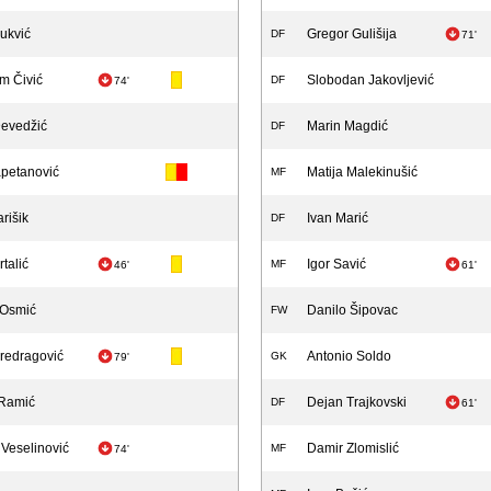
ukvić
Gregor Gulišija
DF
71'
m Čivić
Slobodan Jakovljević
DF
74'
evedžić
Marin Magdić
DF
apetanović
Matija Malekinušić
MF
rišik
Ivan Marić
DF
talić
Igor Savić
MF
46'
61'
 Osmić
Danilo Šipovac
FW
redragović
Antonio Soldo
GK
79'
 Ramić
Dejan Trajkovski
DF
61'
Veselinović
Damir Zlomislić
MF
74'