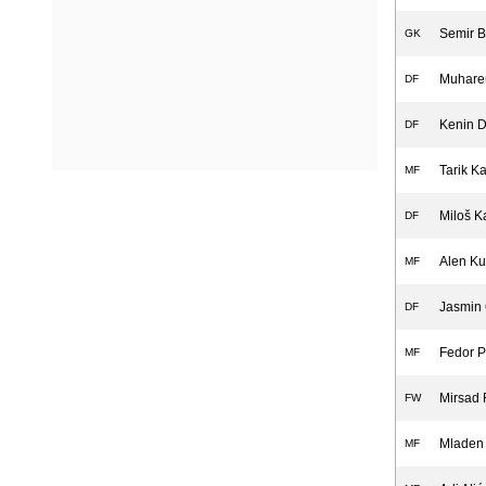
Semir B
GK
Muhare
DF
Kenin D
DF
Tarik K
MF
Miloš Ka
DF
Alen Kur
MF
Jasmin
DF
Fedor P
MF
Mirsad
FW
Mladen 
MF