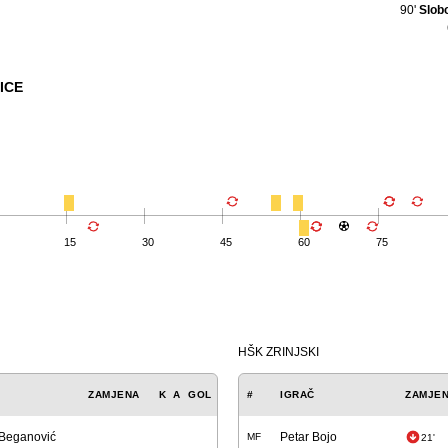
90'
Slob
ICE
15
30
45
60
75
HŠK ZRINJSKI
ZAMJENA
K
A
GOL
#
IGRAČ
ZAMJE
 Beganović
Petar Bojo
MF
21'