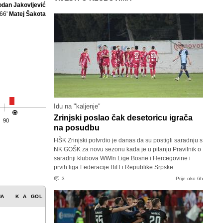
odan Jakovljević
66'
Matej Šakota
Idu na "kaljenje"
Zrinjski poslao čak desetoricu igrača
90
na posudbu
HŠK Zrinjski potvrdio je danas da su postigli saradnju s
NK GOŠK za novu sezonu kada je u pitanju Pravilnik o
saradnji klubova WWIn Lige Bosne i Hercegovine i
prvih liga Federacije BiH i Republike Srpske.
3
Prije oko 6h
NA
K
A
GOL