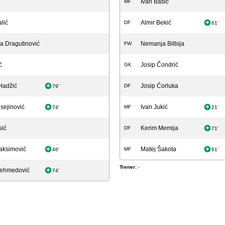
Ivan Bašić
MF
lić
Almir Bekić
DF
61'
 Dragutinović
Nemanja Bilbija
FW
ć
Josip Čondrić
GK
Hadžić
Josip Ćorluka
DF
79'
sejinović
Ivan Jukić
MF
74'
21'
sić
Kerim Memija
DF
71'
aksimović
Matej Šakota
MF
46'
61'
Trener:
-
Mehmedović
74'