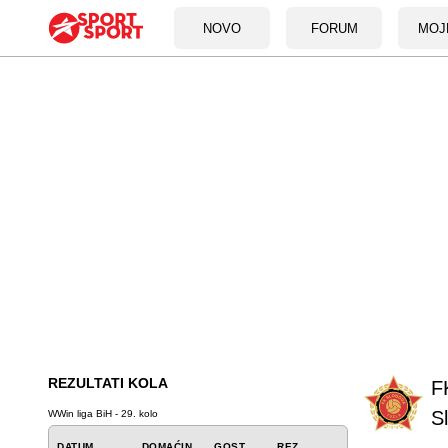
NOVO
FORUM
MOJ
REZULTATI KOLA
F
S
WWin liga BiH - 29. kolo
DATUM
DOMAĆIN
GOST
REZ