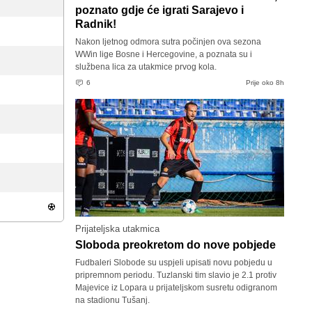
poznato gdje će igrati Sarajevo i
Radnik!
Nakon ljetnog odmora sutra počinjen ova sezona
WWin lige Bosne i Hercegovine, a poznata su i
službena lica za utakmice prvog kola.
6
Prije oko 8h
Prijateljska utakmica
Sloboda preokretom do nove pobjede
Fudbaleri Slobode su uspjeli upisati novu pobjedu u
pripremnom periodu. Tuzlanski tim slavio je 2.1 protiv
Majevice iz Lopara u prijateljskom susretu odigranom
na stadionu Tušanj.