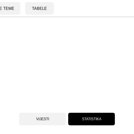
E TEME
TABELE
VIJESTI
STATISTIKA