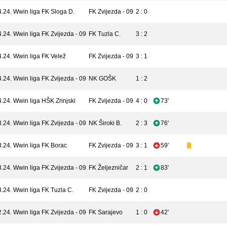
4.24.
Wwin liga
FK Sloga D.
FK Zvijezda - 09
2 : 0
4.24.
Wwin liga
FK Zvijezda - 09
FK Tuzla C.
3 : 2
4.24.
Wwin liga
FK Velež
FK Zvijezda - 09
3 : 1
4.24.
Wwin liga
FK Zvijezda - 09
NK GOŠK
1 : 2
4.24.
Wwin liga
HŠK Zrinjski
FK Zvijezda - 09
4 : 0
73'
3.24.
Wwin liga
FK Zvijezda - 09
NK Široki B.
2 : 3
76'
3.24.
Wwin liga
FK Borac
FK Zvijezda - 09
3 : 1
59'
3.24.
Wwin liga
FK Zvijezda - 09
FK Željezničar
2 : 1
83'
3.24.
Wwin liga
FK Tuzla C.
FK Zvijezda - 09
2 : 0
2.24.
Wwin liga
FK Zvijezda - 09
FK Sarajevo
1 : 0
42'