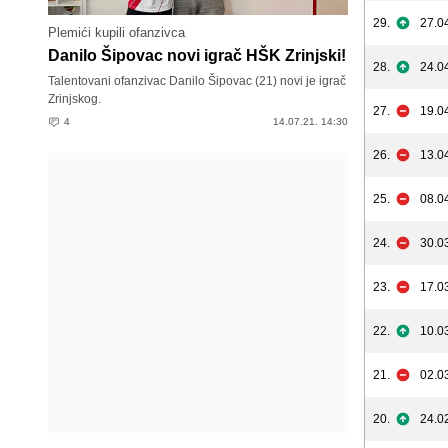
29.
27.0
Plemići kupili ofanzivca
Danilo Šipovac novi igrač HŠK Zrinjski!
28.
24.0
Talentovani ofanzivac Danilo Šipovac (21) novi je igrač
Zrinjskog.
27.
19.0
4
14.07.21. 14:30
26.
13.0
25.
08.0
24.
30.0
23.
17.0
22.
10.0
21.
02.0
20.
24.0