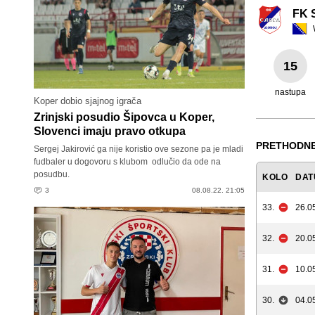
FK 
15
nastupa
Koper dobio sjajnog igrača
Zrinjski posudio Šipovca u Koper,
Slovenci imaju pravo otkupa
PRETHODNE
Sergej Jakirović ga nije koristio ove sezone pa je mladi
fudbaler u dogovoru s klubom odlučio da ode na
posudbu.
KOLO
DAT
3
08.08.22. 21:05
33.
26.0
32.
20.0
31.
10.0
30.
04.0