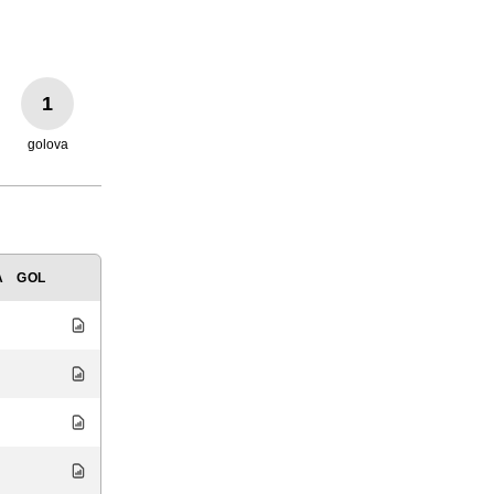
1
golova
A
GOL