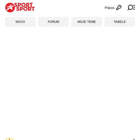
Prijava
Otvori profi
Ot
NOVO
FORUM
MOJE TEME
TABELE