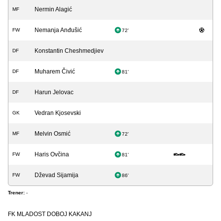
Nermin Alagić
MF
Nemanja Anđušić
FW
72'
Konstantin Cheshmedjiev
DF
Muharem Čivić
DF
81'
Harun Jelovac
DF
Vedran Kjosevski
GK
Melvin Osmić
MF
72'
Haris Ovčina
FW
81'
Dževad Sijamija
FW
86'
Trener:
-
FK MLADOST DOBOJ KAKANJ