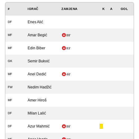
#
IGRAČ
ZAMJENA
K
A
GOL
Enes Alić
DF
Amar Begić
MF
88'
Edin Biber
MF
83'
Semir Bukvić
GK
Anel Dedić
MF
46'
Nedim Hadžić
FW
Amer Hiroš
MF
Milan Lalić
DF
Azur Mahmić
DF
88'