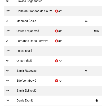
Slaviša Bogdanović
GK
Ubiratan Brandao de Souza
FW
86'
Mehmed Ćosić
DF
Obren Cvijanović
FW
81'
Fernando Dario Ferreyra
DF
81'
Fejsal Mulić
FW
Omar Pršeš
MF
72'
Samir Radovac
MF
Edo Vehabović
MF
72'
Samir Zeljković
MF
Denis Zvonić
DF