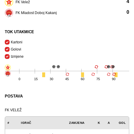
4
FK Velež
0
FK Mladost Doboj Kakanj
TOK UTAKMICE
Kartoni
Golovi
Izmjene
0
15
30
45
60
75
90
POSTAVA
FK VELEŽ
#
IGRAČ
ZAMJENA
K
A
GOL