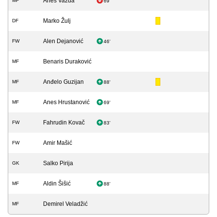
Anes Vazda
MF
69'
Marko Žulj
DF
Alen Dejanović
FW
46'
Benaris Duraković
MF
Anđelo Guzijan
MF
88'
Anes Hrustanović
MF
69'
Fahrudin Kovač
FW
83'
Amir Mašić
FW
Salko Pirija
GK
Aldin Šišić
MF
88'
Demirel Veladžić
MF