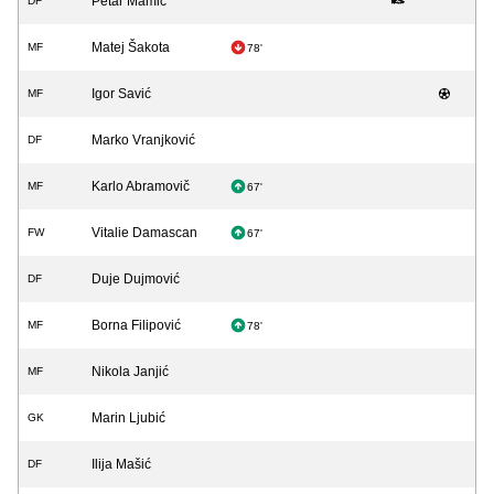
Petar Mamić
DF
Matej Šakota
MF
78'
Igor Savić
MF
Marko Vranjković
DF
Karlo Abramovič
MF
67'
Vitalie Damascan
FW
67'
Duje Dujmović
DF
Borna Filipović
MF
78'
Nikola Janjić
MF
Marin Ljubić
GK
Ilija Mašić
DF