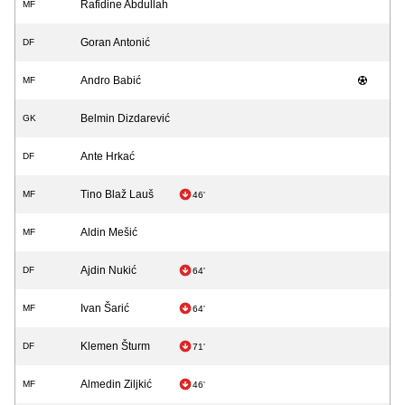
Rafidine Abdullah
MF
Goran Antonić
DF
Andro Babić
MF
Belmin Dizdarević
GK
Ante Hrkać
DF
Tino Blaž Lauš
MF
46'
Aldin Mešić
MF
Ajdin Nukić
DF
64'
Ivan Šarić
MF
64'
Klemen Šturm
DF
71'
Almedin Ziljkić
MF
46'