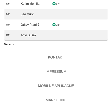
Kerim Memija
DF
87'
Leo Mikić
MF
Jakov Pranjić
MF
78'
Ante Sušak
DF
Trener:
-
KONTAKT
IMPRESSUM
MOBILNE APLIKACIJE
MARKETING