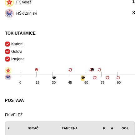
1
FK Velež
3
HŠK Zrinjski
TOK UTAKMICE
Kartoni
Golovi
Izmjene
0
15
30
45
60
75
90
POSTAVA
FK VELEŽ
#
IGRAČ
ZAMJENA
K
A
GOL