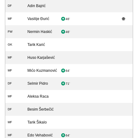
Adin Bajrić
DF
Vasilije Đurić
MF
46'
Nermin Haskić
FW
46'
Tarik Karić
GK
Huso Karjašević
MF
Mićo Kuzmanović
MF
64'
Selmir Pidro
DF
71'
Aleksa Raca
MF
Besim Šerbečić
DF
Tarik Šikalo
MF
Edo Vehabović
MF
64'