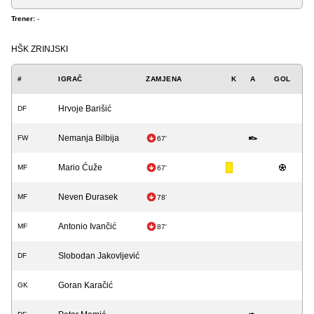
Trener:
-
HŠK ZRINJSKI
#
IGRAČ
ZAMJENA
K
A
GOL
Hrvoje Barišić
DF
Nemanja Bilbija
FW
67'
Mario Ćuže
MF
67'
Neven Đurasek
MF
78'
Antonio Ivančić
MF
87'
Slobodan Jakovljević
DF
Goran Karačić
GK