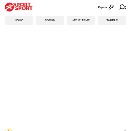
Prijava
Otvori profi
Ot
NOVO
FORUM
MOJE TEME
TABELE