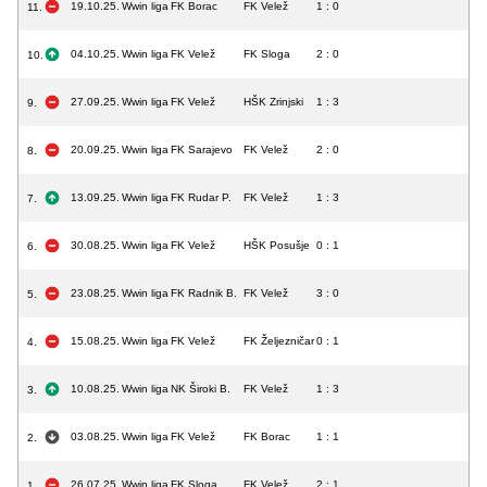
19.10.25.
Wwin liga
FK Borac
FK Velež
1 : 0
11.
04.10.25.
Wwin liga
FK Velež
FK Sloga
2 : 0
10.
27.09.25.
Wwin liga
FK Velež
HŠK Zrinjski
1 : 3
9.
20.09.25.
Wwin liga
FK Sarajevo
FK Velež
2 : 0
8.
13.09.25.
Wwin liga
FK Rudar P.
FK Velež
1 : 3
7.
30.08.25.
Wwin liga
FK Velež
HŠK Posušje
0 : 1
6.
23.08.25.
Wwin liga
FK Radnik B.
FK Velež
3 : 0
5.
15.08.25.
Wwin liga
FK Velež
FK Željezničar
0 : 1
4.
10.08.25.
Wwin liga
NK Široki B.
FK Velež
1 : 3
3.
03.08.25.
Wwin liga
FK Velež
FK Borac
1 : 1
2.
26.07.25.
Wwin liga
FK Sloga
FK Velež
2 : 1
1.