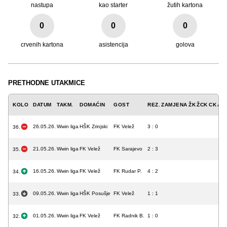
nastupa
kao starter
žutih kartona
0
0
0
crvenih kartona
asistencija
golova
PRETHODNE UTAKMICE
KOLO
DATUM
TAKM.
DOMAĆIN
GOST
REZ.
ZAMJENA
ŽK
ŽCK
CK
A
G
26.05.26.
Wwin liga
HŠK Zrinjski
FK Velež
3 : 0
36.
21.05.26.
Wwin liga
FK Velež
FK Sarajevo
2 : 3
35.
16.05.26.
Wwin liga
FK Velež
FK Rudar P.
4 : 2
34.
09.05.26.
Wwin liga
HŠK Posušje
FK Velež
1 : 1
33.
01.05.26.
Wwin liga
FK Velež
FK Radnik B.
1 : 0
32.