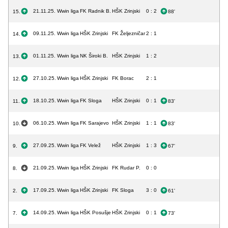
21.11.25.
Wwin liga
FK Radnik B.
HŠK Zrinjski
0 : 2
15.
88'
09.11.25.
Wwin liga
HŠK Zrinjski
FK Željezničar
2 : 1
14.
01.11.25.
Wwin liga
NK Široki B.
HŠK Zrinjski
1 : 2
13.
27.10.25.
Wwin liga
HŠK Zrinjski
FK Borac
2 : 1
12.
18.10.25.
Wwin liga
FK Sloga
HŠK Zrinjski
0 : 1
11.
83'
06.10.25.
Wwin liga
FK Sarajevo
HŠK Zrinjski
1 : 1
10.
83'
27.09.25.
Wwin liga
FK Velež
HŠK Zrinjski
1 : 3
9.
67'
21.09.25.
Wwin liga
HŠK Zrinjski
FK Rudar P.
0 : 0
8.
17.09.25.
Wwin liga
HŠK Zrinjski
FK Sloga
3 : 0
2.
61'
14.09.25.
Wwin liga
HŠK Posušje
HŠK Zrinjski
0 : 1
7.
73'