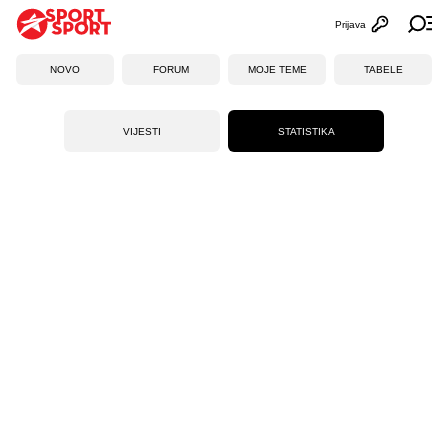
Prijava
Otvori profi
Ot
NOVO
FORUM
MOJE TEME
TABELE
VIJESTI
STATISTIKA