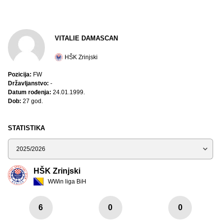
VITALIE DAMASCAN
HŠK Zrinjski
Pozicija:
FW
Državljanstvo:
-
Datum rođenja:
24.01.1999.
Dob:
27 god.
STATISTIKA
Sezona
HŠK Zrinjski
WWin liga BiH
6
0
0