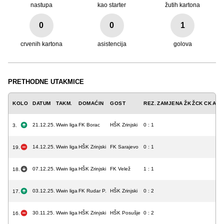
nastupa
kao starter
žutih kartona
0
0
1
crvenih kartona
asistencija
golova
PRETHODNE UTAKMICE
KOLO
DATUM
TAKM.
DOMAĆIN
GOST
REZ.
ZAMJENA
ŽK
ŽCK
CK
A
G
21.12.25.
Wwin liga
FK Borac
HŠK Zrinjski
0 : 1
3.
14.12.25.
Wwin liga
HŠK Zrinjski
FK Sarajevo
0 : 1
19.
07.12.25.
Wwin liga
HŠK Zrinjski
FK Velež
1 : 1
18.
03.12.25.
Wwin liga
FK Rudar P.
HŠK Zrinjski
0 : 2
17.
30.11.25.
Wwin liga
HŠK Zrinjski
HŠK Posušje
0 : 2
16.