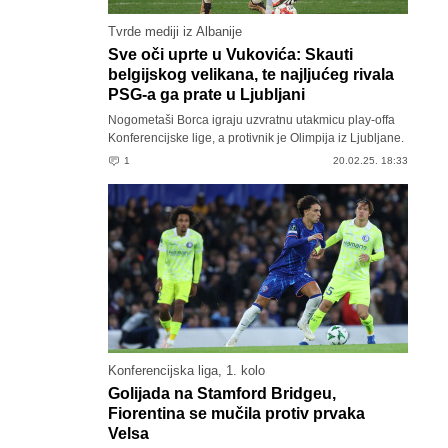
Tvrde mediji iz Albanije
Sve oči uprte u Vukovića: Skauti
belgijskog velikana, te najljućeg rivala
PSG-a ga prate u Ljubljani
Nogometaši Borca igraju uzvratnu utakmicu play-offa
Konferencijske lige, a protivnik je Olimpija iz Ljubljane.
1
20.02.25. 18:33
Konferencijska liga, 1. kolo
Golijada na Stamford Bridgeu,
Fiorentina se mučila protiv prvaka
Velsa