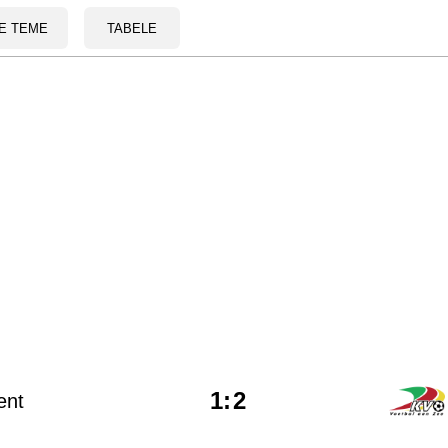
E TEME
TABELE
1
:
2
ent