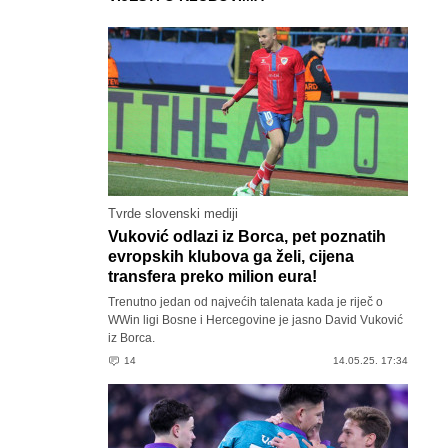
Tvrde slovenski mediji
Vuković odlazi iz Borca, pet poznatih
evropskih klubova ga želi, cijena
transfera preko milion eura!
Trenutno jedan od najvećih talenata kada je riječ o
WWin ligi Bosne i Hercegovine je jasno David Vuković
iz Borca.
14
14.05.25. 17:34