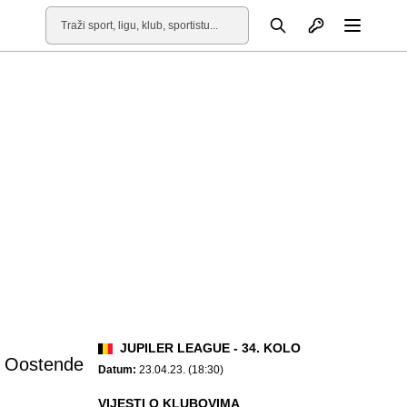
Otvori profil
Pretraga
Otvori
JUPILER LEAGUE - 34. KOLO
Oostende
Datum:
23.04.23. (18:30)
VIJESTI O KLUBOVIMA