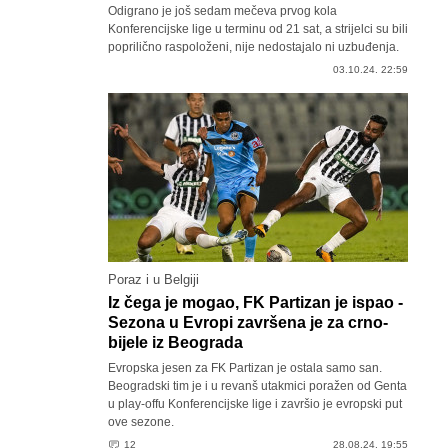
Odigrano je još sedam mečeva prvog kola
Konferencijske lige u terminu od 21 sat, a strijelci su bili
poprilično raspoloženi, nije nedostajalo ni uzbuđenja.
03.10.24. 22:59
Poraz i u Belgiji
Iz čega je mogao, FK Partizan je ispao -
Sezona u Evropi završena je za crno-
bijele iz Beograda
Evropska jesen za FK Partizan je ostala samo san.
Beogradski tim je i u revanš utakmici poražen od Genta
u play-offu Konferencijske lige i završio je evropski put
ove sezone.
12
28.08.24. 19:55