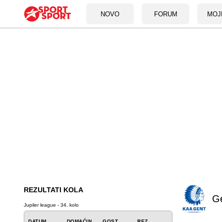
NOVO
FORUM
MOJ
REZULTATI KOLA
G
Jupiler league - 34. kolo
DATUM
DOMAĆIN
GOST
REZ