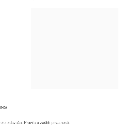
ING
vole izdavača.
Pravila o zaštiti privatnosti.