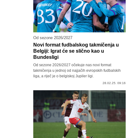
Od sezone 2026/2027
Novi format fudbalskog takmičenja u
Belgiji: Igrat će se slično kao u
Bundesligi
Od sezone 2026/2027 očekuje nas novi format
takmičenja u jednoj od najjačih evropskih fudbalskih
liga, a riječ je o belgiskoj Jupiler ligi.
28.02.25. 09:16