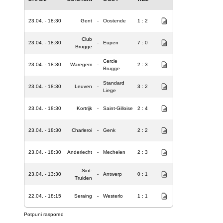
23.04. - 18:30
Gent
-
Oostende
1 : 2
Club
23.04. - 18:30
-
Eupen
7 : 0
Brugge
Cercle
23.04. - 18:30
Waregem
-
2 : 3
Brugge
Standard
23.04. - 18:30
Leuven
-
3 : 2
Liege
23.04. - 18:30
Kortrijk
-
Saint-Gilloise
2 : 4
23.04. - 18:30
Charleroi
-
Genk
2 : 2
23.04. - 18:30
Anderlecht
-
Mechelen
2 : 3
Sint-
23.04. - 13:30
-
Antwerp
0 : 1
Truiden
22.04. - 18:15
Seraing
-
Westerlo
1 : 1
Potpuni raspored