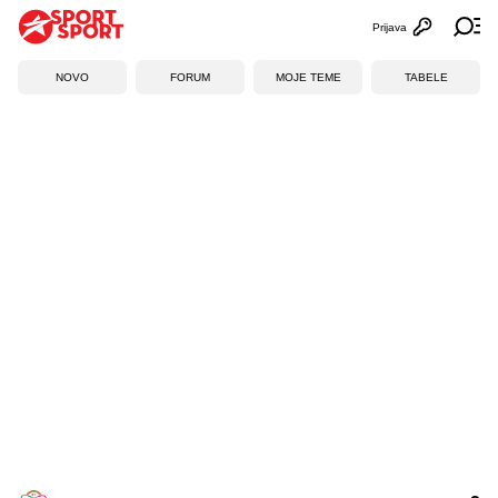
Prijava
Otvori profi
Ot
NOVO
FORUM
MOJE TEME
TABELE