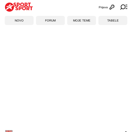
Prijava
Otvori profi
Ot
NOVO
FORUM
MOJE TEME
TABELE