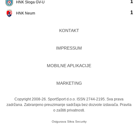
1
HNK Sloga GV-U
1
HNK Neum
KONTAKT
IMPRESSUM
MOBILNE APLIKACIJE
MARKETING
Copyright 2008-26. SportSport d.o.o. ISSN 2744-2195. Sva prava
zadržana. Zabranjeno preuzimanje sadržaja bez dozvole izdavača.
Pravila
o zaštiti privatnosti.
Osigurava
Sikra Security