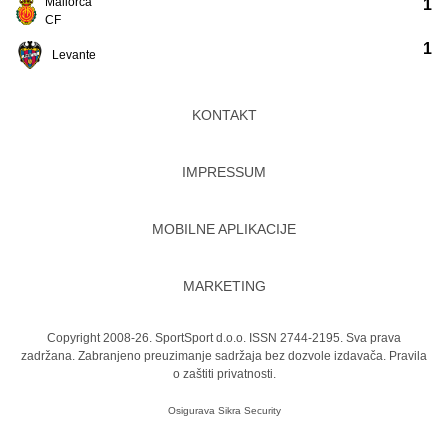
Mallorca
1
CF
1
Levante
KONTAKT
IMPRESSUM
MOBILNE APLIKACIJE
MARKETING
Copyright 2008-26. SportSport d.o.o. ISSN 2744-2195. Sva prava
zadržana. Zabranjeno preuzimanje sadržaja bez dozvole izdavača.
Pravila
o zaštiti privatnosti.
Osigurava
Sikra Security