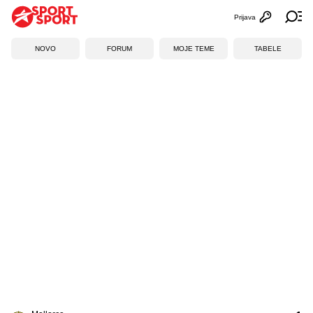
Prijava
Otvori profi
Ot
NOVO
FORUM
MOJE TEME
TABELE