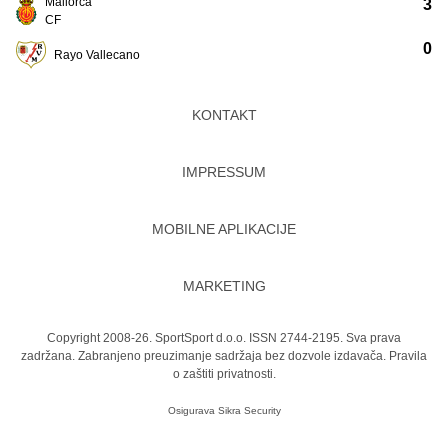
Mallorca
3
CF
0
Rayo Vallecano
KONTAKT
IMPRESSUM
MOBILNE APLIKACIJE
MARKETING
Copyright 2008-26. SportSport d.o.o. ISSN 2744-2195. Sva prava
zadržana. Zabranjeno preuzimanje sadržaja bez dozvole izdavača.
Pravila
o zaštiti privatnosti.
Osigurava
Sikra Security