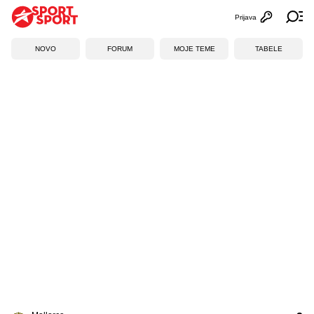
Prijava
Otvori profi
Ot
NOVO
FORUM
MOJE TEME
TABELE