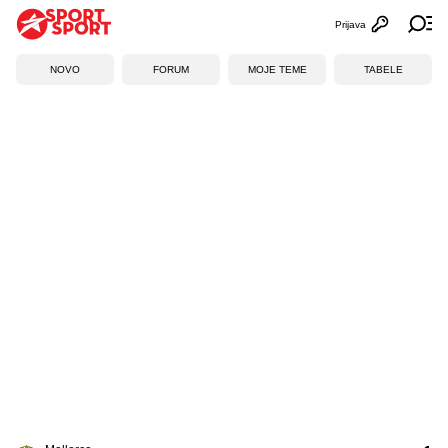
Prijava
Otvori profi
Ot
NOVO
FORUM
MOJE TEME
TABELE