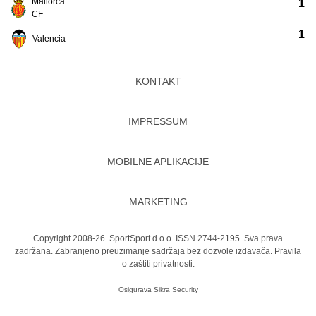
Mallorca
1
CF
1
Valencia
KONTAKT
IMPRESSUM
MOBILNE APLIKACIJE
MARKETING
Copyright 2008-26. SportSport d.o.o. ISSN 2744-2195. Sva prava
zadržana. Zabranjeno preuzimanje sadržaja bez dozvole izdavača.
Pravila
o zaštiti privatnosti.
Osigurava
Sikra Security