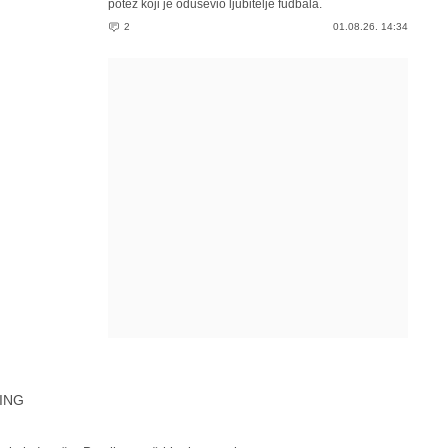
potez koji je oduševio ljubitelje fudbala.
2
01.08.26. 14:34
ING