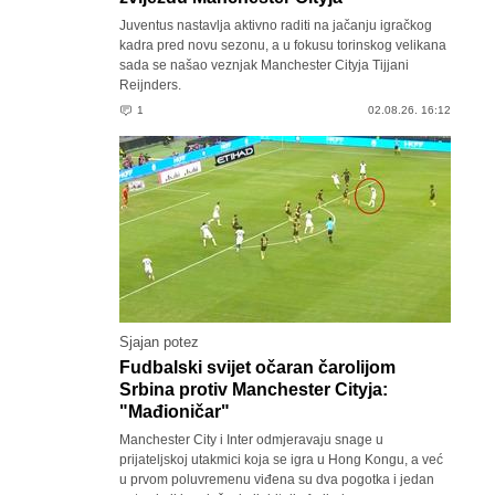
Juventus nastavlja aktivno raditi na jačanju igračkog
kadra pred novu sezonu, a u fokusu torinskog velikana
sada se našao veznjak Manchester Cityja Tijjani
Reijnders.
1
02.08.26. 16:12
Sjajan potez
Fudbalski svijet očaran čarolijom
Srbina protiv Manchester Cityja:
"Mađioničar"
Manchester City i Inter odmjeravaju snage u
prijateljskoj utakmici koja se igra u Hong Kongu, a već
u prvom poluvremenu viđena su dva pogotka i jedan