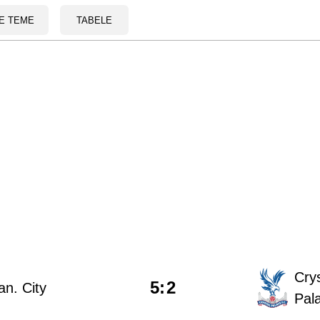
E TEME
TABELE
Crys
5
:
2
n. City
Pal