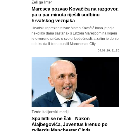
Želi ga Inter
Maresca pozvao Kovačića na razgovor,
pa u par minuta riješili sudbinu
hrvatskog veznjaka
Hrvatski reprezentativac Mateo Kovačić imao je prije
nekoliko dana sastanak s Enzom Marescom na kojem
je otvoreno pričao o svojoj budućnosti, a zatim je donio
odluku da li će napustiti Manchester City.
04.08.26. 11:15
Tvrde italijanski mediji
Spalletti se ne šali - Nakon
Alajbegovića, Juventus krenuo po
zvijezdu Manchester Cityja