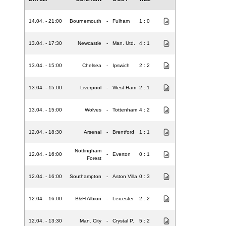
14.04. - 21:00
Bournemouth
-
Fulham
1 : 0
13.04. - 17:30
Newcastle
-
Man. Utd.
4 : 1
13.04. - 15:00
Chelsea
-
Ipswich
2 : 2
13.04. - 15:00
Liverpool
-
West Ham
2 : 1
13.04. - 15:00
Wolves
-
Tottenham
4 : 2
12.04. - 18:30
Arsenal
-
Brentford
1 : 1
Nottingham
12.04. - 16:00
-
Everton
0 : 1
Forest
12.04. - 16:00
Southampton
-
Aston Villa
0 : 3
12.04. - 16:00
B&H Albion
-
Leicester
2 : 2
12.04. - 13:30
Man. City
-
Crystal P.
5 : 2