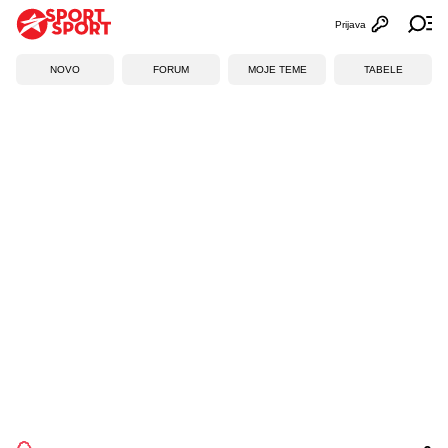
Prijava
Otvori profi
Ot
NOVO
FORUM
MOJE TEME
TABELE