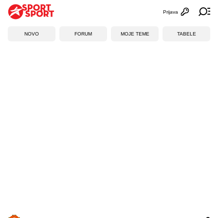
Prijava
Otvori profi
Ot
NOVO
FORUM
MOJE TEME
TABELE