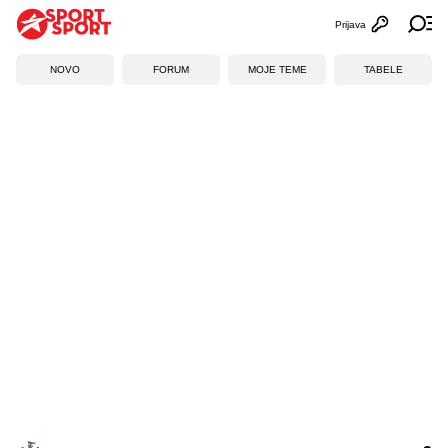
Prijava
Otvori profi
Ot
NOVO
FORUM
MOJE TEME
TABELE