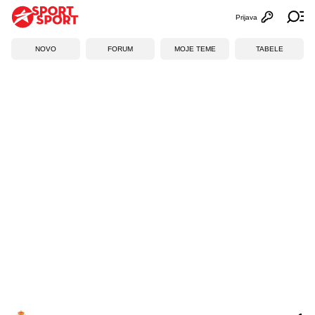
Prijava
Otvori profi
Ot
NOVO
FORUM
MOJE TEME
TABELE