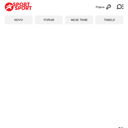
Prijava
Otvori profi
Ot
NOVO
FORUM
MOJE TEME
TABELE