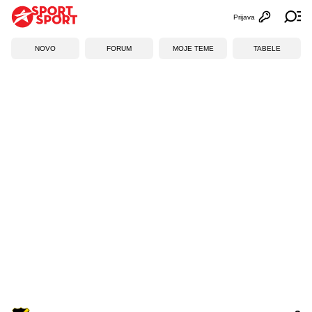
Prijava
Otvori profi
Ot
NOVO
FORUM
MOJE TEME
TABELE