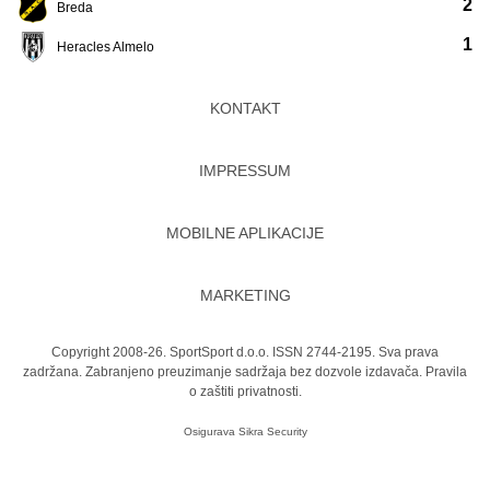
2
Breda
1
Heracles Almelo
KONTAKT
IMPRESSUM
MOBILNE APLIKACIJE
MARKETING
Copyright 2008-26. SportSport d.o.o. ISSN 2744-2195. Sva prava
zadržana. Zabranjeno preuzimanje sadržaja bez dozvole izdavača.
Pravila
o zaštiti privatnosti.
Osigurava
Sikra Security