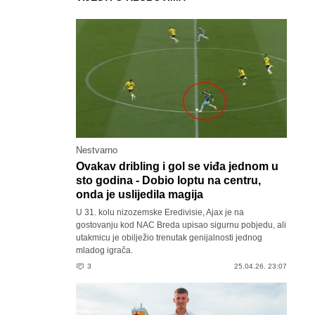
Nestvarno
Ovakav dribling i gol se viđa jednom u
sto godina - Dobio loptu na centru,
onda je uslijedila magija
U 31. kolu nizozemske Eredivisie, Ajax je na
gostovanju kod NAC Breda upisao sigurnu pobjedu, ali
utakmicu je obilježio trenutak genijalnosti jednog
mladog igrača.
3
25.04.26. 23:07