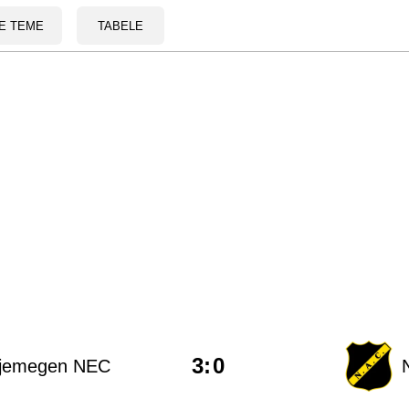
E TEME
TABELE
3
:
0
ijemegen NEC