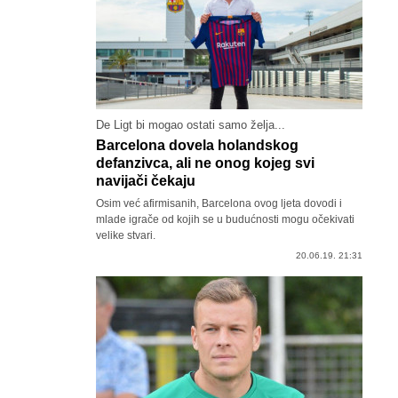
De Ligt bi mogao ostati samo želja...
Barcelona dovela holandskog
defanzivca, ali ne onog kojeg svi
navijači čekaju
Osim već afirmisanih, Barcelona ovog ljeta dovodi i
mlade igrače od kojih se u budućnosti mogu očekivati
velike stvari.
20.06.19. 21:31