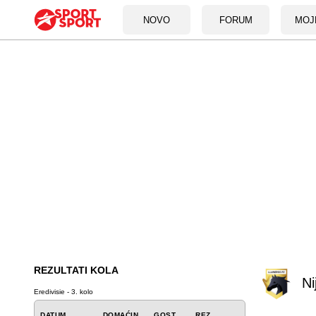
NOVO
FORUM
MOJ
REZULTATI KOLA
N
Eredivisie - 3. kolo
DATUM
DOMAĆIN
GOST
REZ