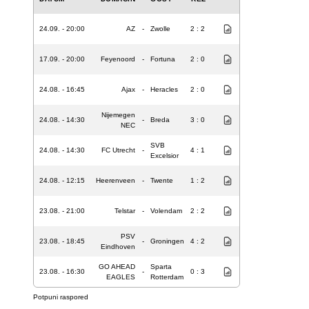
24.09. - 20:00
AZ
-
Zwolle
2 : 2
17.09. - 20:00
Feyenoord
-
Fortuna
2 : 0
24.08. - 16:45
Ajax
-
Heracles
2 : 0
Nijemegen
24.08. - 14:30
-
Breda
3 : 0
NEC
SVB
24.08. - 14:30
FC Utrecht
-
4 : 1
Excelsior
24.08. - 12:15
Heerenveen
-
Twente
1 : 2
23.08. - 21:00
Telstar
-
Volendam
2 : 2
PSV
23.08. - 18:45
-
Groningen
4 : 2
Eindhoven
GO AHEAD
Sparta
23.08. - 16:30
-
0 : 3
EAGLES
Rotterdam
Potpuni raspored