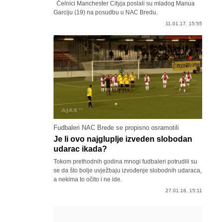
Čelnici Manchester Cityja poslali su mladog Manua
Garciju (19) na posudbu u NAC Bredu.
11.01.17. 15:55
Fudbaleri NAC Brede se propisno osramotili
Je li ovo najgluplje izveden slobodan
udarac ikada?
Tokom prethodnih godina mnogi fudbaleri potrudili su
se da što bolje uvježbaju izvođenje slobodnih udaraca,
a nekima to očito i ne ide.
27.01.16. 15:11