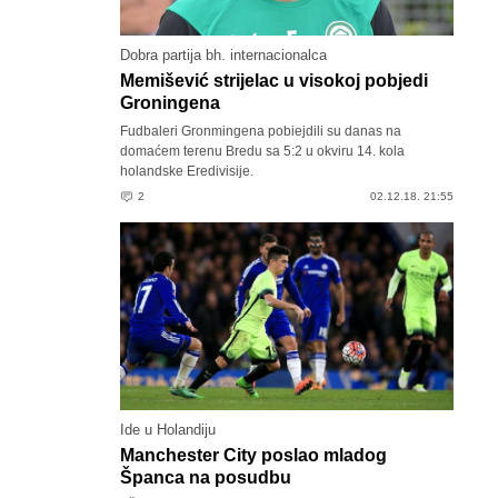
Dobra partija bh. internacionalca
Memišević strijelac u visokoj pobjedi
Groningena
Fudbaleri Gronmingena pobiejdili su danas na
domaćem terenu Bredu sa 5:2 u okviru 14. kola
holandske Eredivisije.
2
02.12.18. 21:55
Ide u Holandiju
Manchester City poslao mladog
Španca na posudbu