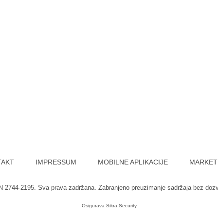
TAKT
IMPRESSUM
MOBILNE APLIKACIJE
MARKET
SN 2744-2195. Sva prava zadržana. Zabranjeno preuzimanje sadržaja bez doz
Osigurava
Sikra Security