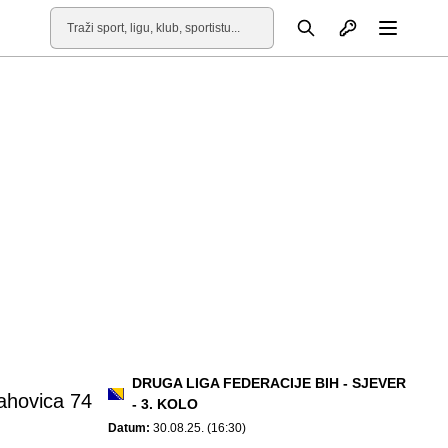
Otvori profil
Pretraga
Otvori
DRUGA LIGA FEDERACIJE BIH - SJEVER
ahovica 74
- 3. KOLO
Datum:
30.08.25. (16:30)