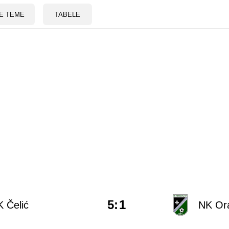
E TEME
TABELE
5
:
1
 Čelić
NK Or