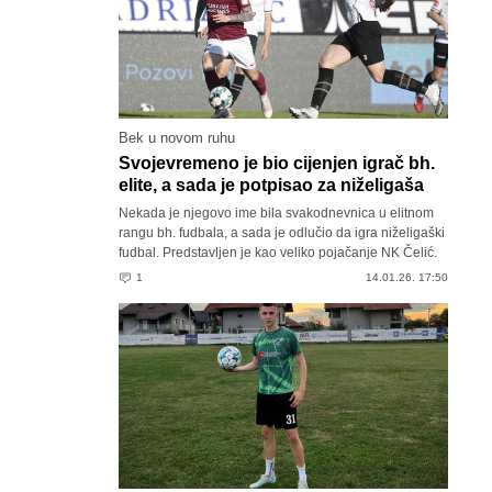
Bek u novom ruhu
Svojevremeno je bio cijenjen igrač bh.
elite, a sada je potpisao za niželigaša
Nekada je njegovo ime bila svakodnevnica u elitnom
rangu bh. fudbala, a sada je odlučio da igra niželigaški
fudbal. Predstavljen je kao veliko pojačanje NK Čelić.
1
14.01.26. 17:50