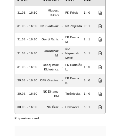
Mladost
31.08. - 16:30
-
FK Priluk
1 : 0
Kikači
31.08. - 16:30
NK Svatovac
-
NK Zvijezda
0 : 1
FK Bosna
31.08. - 16:30
Gornji Rahić
-
2 : 1
M.
ŠD
Omladinac
31.08. - 16:30
-
Napredak
0 : 1
M.
Matići
Doboj Istok
FK Radnički
31.08. - 16:30
-
1 : 0
Klokotnica
L.
FK Bosna
30.08. - 16:30
OFK Gradina
-
3 : 0
K.
NK Dinamo
30.08. - 16:30
-
Trešnjevka
1 : 0
DM
30.08. - 16:30
NK Čelić
-
Orahovica
5 : 1
Potpuni raspored