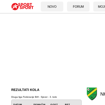
NOVO
FORUM
MOJ
REZULTATI KOLA
NK
Druga liga Federacije BiH - Sjever - 3. kolo
DATUM
DOMAĆIN
GOST
REZ