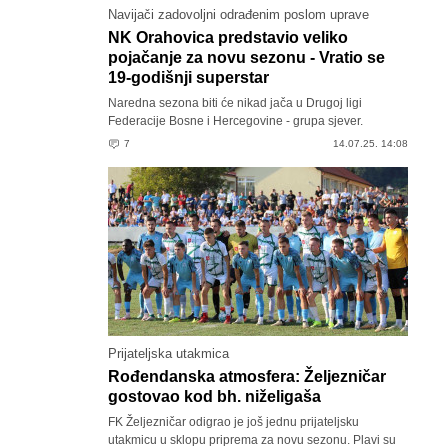
Navijači zadovoljni odrađenim poslom uprave
NK Orahovica predstavio veliko
pojačanje za novu sezonu - Vratio se
19-godišnji superstar
Naredna sezona biti će nikad jača u Drugoj ligi
Federacije Bosne i Hercegovine - grupa sjever.
7
14.07.25. 14:08
Prijateljska utakmica
Rođendanska atmosfera: Željezničar
gostovao kod bh. niželigaša
FK Željezničar odigrao je još jednu prijateljsku
utakmicu u sklopu priprema za novu sezonu. Plavi su