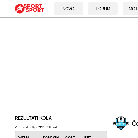
NOVO
FORUM
MOJ
REZULTATI KOLA
Če
Kantonalna liga ZDK - 18. kolo
DATUM
DOMAĆIN
GOST
REZ