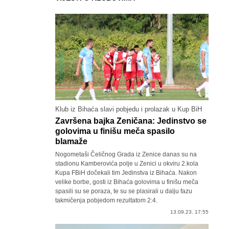
Klub iz Bihaća slavi pobjedu i prolazak u Kup BiH
Završena bajka Zeničana: Jedinstvo se
golovima u finišu meča spasilo
blamaže
Nogometaši Čeličnog Grada iz Zenice danas su na
stadionu Kamberovića polje u Zenici u okviru 2.kola
Kupa FBiH dočekali tim Jedinstva iz Bihaća. Nakon
velike borbe, gosti iz Bihaća golovima u finišu meča
spasili su se poraza, te su se plasirali u dalju fazu
takmičenja pobjedom rezultatom 2:4.
13.09.23. 17:55