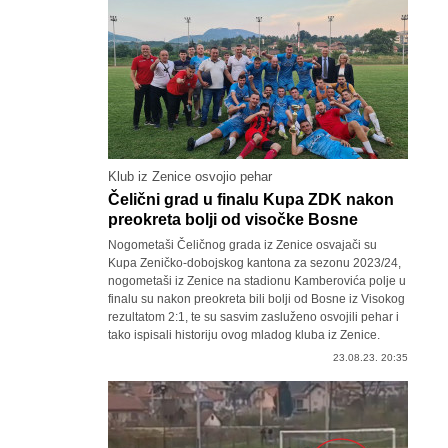
Klub iz Zenice osvojio pehar
Čelični grad u finalu Kupa ZDK nakon
preokreta bolji od visočke Bosne
Nogometaši Čeličnog grada iz Zenice osvajači su
Kupa Zeničko-dobojskog kantona za sezonu 2023/24,
nogometaši iz Zenice na stadionu Kamberovića polje u
finalu su nakon preokreta bili bolji od Bosne iz Visokog
rezultatom 2:1, te su sasvim zasluženo osvojili pehar i
tako ispisali historiju ovog mladog kluba iz Zenice.
23.08.23. 20:35