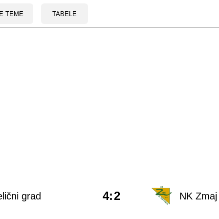
E TEME
TABELE
4
:
2
lični grad
NK Zmaj