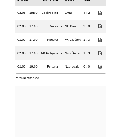
02.06. - 18:00
Čelični grad
-
Zmaj
4 : 2
02.06. - 17:00
Vareš
-
NK Borac T.
3 : 0
02.06. - 17:00
Proleter
-
FK Liješeva
1 : 3
02.06. - 17:00
NK Pobjeda
-
Novi Šeher
1 : 3
02.06. - 16:00
Fortuna
-
Napredak
6 : 0
Potpuni raspored