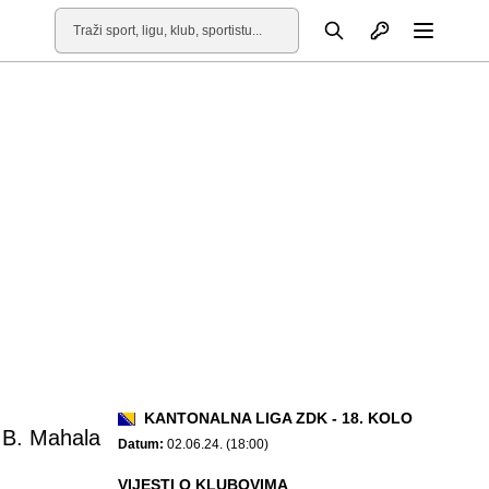
Otvori profil
Pretraga
Otvori
KANTONALNA LIGA ZDK - 18. KOLO
 B. Mahala
Datum:
02.06.24. (18:00)
VIJESTI O KLUBOVIMA