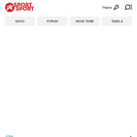
Prijava
Otvori profi
Ot
NOVO
FORUM
MOJE TEME
TABELE