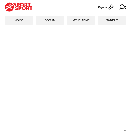
Prijava
Otvori profi
Ot
NOVO
FORUM
MOJE TEME
TABELE