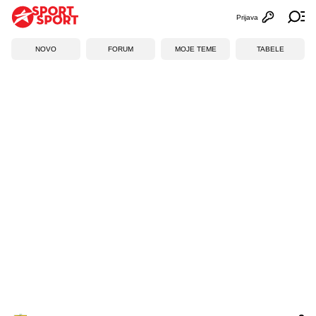
Prijava
Otvori profi
Ot
NOVO
FORUM
MOJE TEME
TABELE