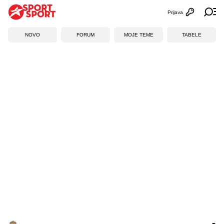
Prijava
Otvori profi
Ot
NOVO
FORUM
MOJE TEME
TABELE