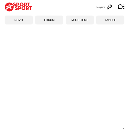
Prijava
Otvori profi
Ot
NOVO
FORUM
MOJE TEME
TABELE