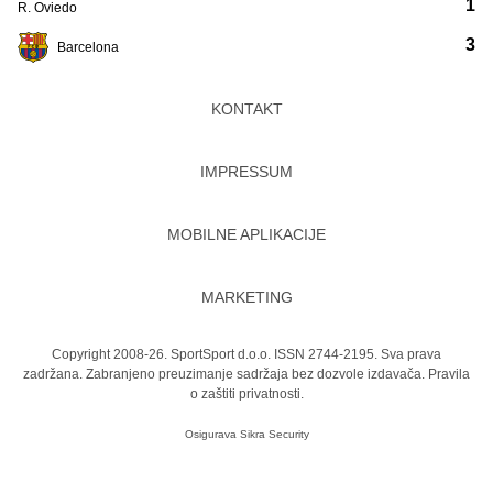
1
R. Oviedo
3
Barcelona
KONTAKT
IMPRESSUM
MOBILNE APLIKACIJE
MARKETING
Copyright 2008-26. SportSport d.o.o. ISSN 2744-2195. Sva prava
zadržana. Zabranjeno preuzimanje sadržaja bez dozvole izdavača.
Pravila
o zaštiti privatnosti.
Osigurava
Sikra Security