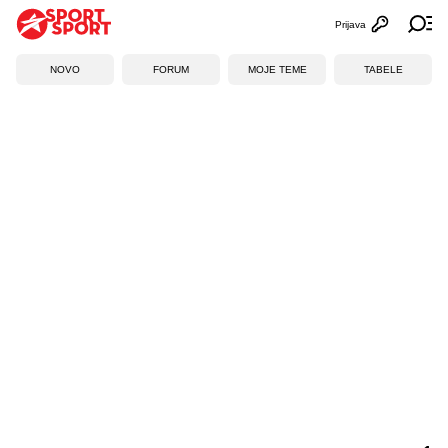
Prijava
Otvori profi
Ot
NOVO
FORUM
MOJE TEME
TABELE