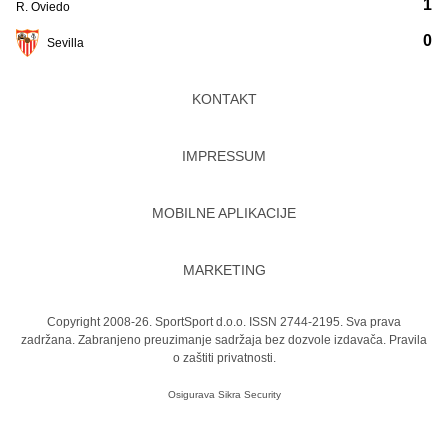
1
R. Oviedo
0
Sevilla
KONTAKT
IMPRESSUM
MOBILNE APLIKACIJE
MARKETING
Copyright 2008-26. SportSport d.o.o. ISSN 2744-2195. Sva prava
zadržana. Zabranjeno preuzimanje sadržaja bez dozvole izdavača.
Pravila
o zaštiti privatnosti.
Osigurava
Sikra Security