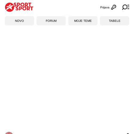
Prijava
Otvori profi
Ot
NOVO
FORUM
MOJE TEME
TABELE