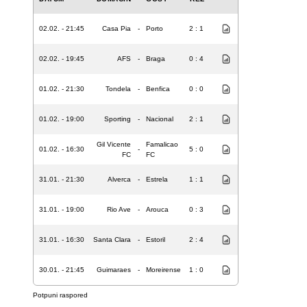
02.02. - 21:45
Casa Pia
-
Porto
2 : 1
02.02. - 19:45
AFS
-
Braga
0 : 4
01.02. - 21:30
Tondela
-
Benfica
0 : 0
01.02. - 19:00
Sporting
-
Nacional
2 : 1
Gil Vicente
Famalicao
01.02. - 16:30
-
5 : 0
FC
FC
31.01. - 21:30
Alverca
-
Estrela
1 : 1
31.01. - 19:00
Rio Ave
-
Arouca
0 : 3
31.01. - 16:30
Santa Clara
-
Estoril
2 : 4
30.01. - 21:45
Guimaraes
-
Moreirense
1 : 0
Potpuni raspored