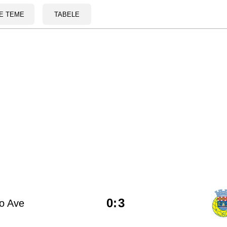
E TEME
TABELE
0
:
3
o Ave