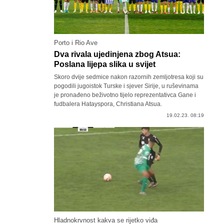
Porto i Rio Ave
Dva rivala ujedinjena zbog Atsua:
Poslana lijepa slika u svijet
Skoro dvije sedmice nakon razornih zemljotresa koji su
pogodili jugoistok Turske i sjever Sirije, u ruševinama
je pronađeno beživotno tijelo reprezentativca Gane i
fudbalera Hatayspora, Christiana Atsua.
19.02.23. 08:19
Hladnokrvnost kakva se rijetko viđa