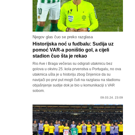
Njegov glas čuo se preko razglasa
Historijska noć u fudbalu: Sudija uz
pomoć VAR-a poništio gol, a cijeli
stadion čuo šta je rekao
Rio Ave i Braga večeras su odigrali utakmicu bez
golova u okviru 25. kola prvenstva u Portugalu, no ova
utakmica ušla je u historiju zbog činjenice da su
navijači po prvi put mogli čuti na razglasu na stadionu
objašnjenje sudije dok je bio u komunikaciji s VAR
sobom.
09.03.24. 23:09