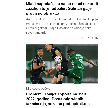
Mladi napadač je u samo deset sekundi
zažalio što je fudbaler: Golman ga je
propisno obrukao
Golmani vrlo često znaju trenere dovesti do ludila, prije
svega svojim učestalim poigravanjima u šesnaestercu,
ali mladi golman Brage Carvalho postavio je neke
nove standarde.
17.01.23. 17:37
Nije dobro počelo
Problemi u svijetu sporta na startu
2022. godine: Dosta odgođenih
takmičenja, neka su pod upitnikom