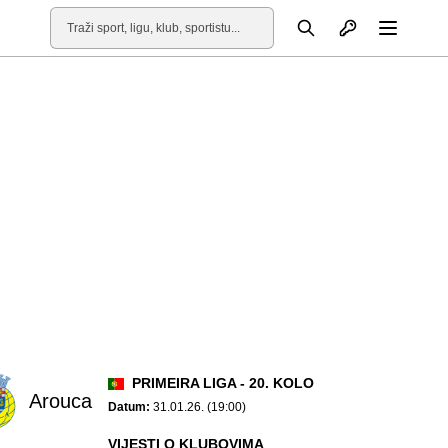
Otvori profil
Pretraga
Otvori
PRIMEIRA LIGA - 20. KOLO
Arouca
Datum:
31.01.26. (19:00)
VIJESTI O KLUBOVIMA