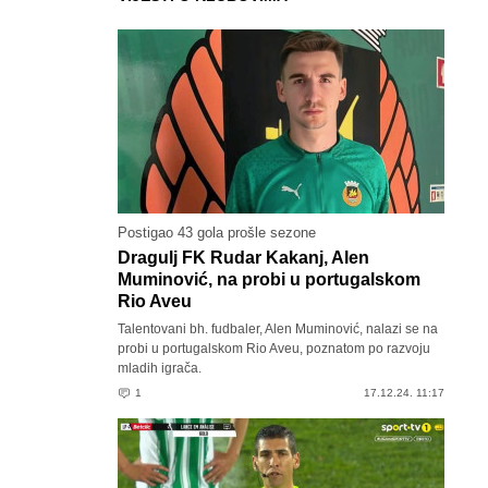
Postigao 43 gola prošle sezone
Dragulj FK Rudar Kakanj, Alen
Muminović, na probi u portugalskom
Rio Aveu
Talentovani bh. fudbaler, Alen Muminović, nalazi se na
probi u portugalskom Rio Aveu, poznatom po razvoju
mladih igrača.
1
17.12.24. 11:17