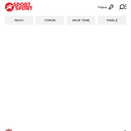
Prijava
Otvori profi
Ot
NOVO
FORUM
MOJE TEME
TABELE