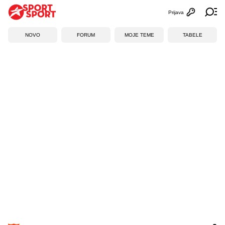
Prijava
Otvori profi
Ot
NOVO
FORUM
MOJE TEME
TABELE