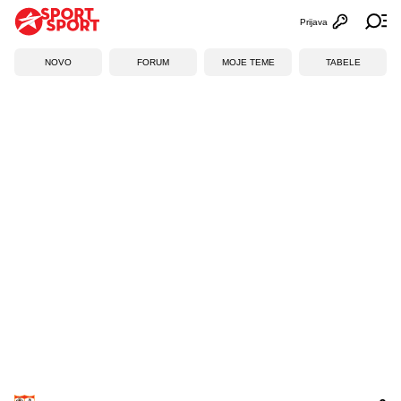
Prijava
Otvori profi
Ot
NOVO
FORUM
MOJE TEME
TABELE