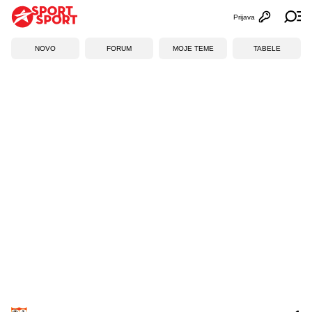
Prijava
Otvori profi
Ot
NOVO
FORUM
MOJE TEME
TABELE