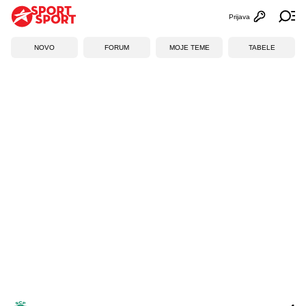
Prijava
Otvori profi
Ot
NOVO
FORUM
MOJE TEME
TABELE