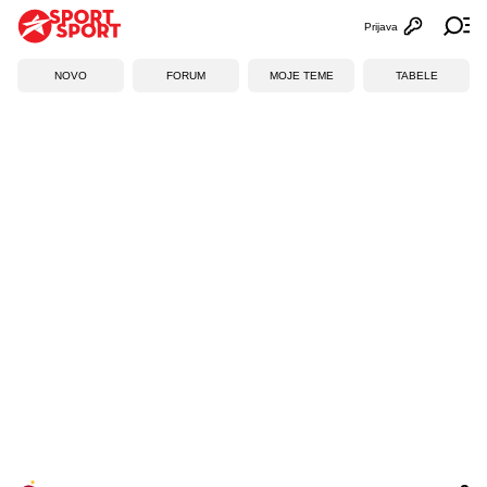
Prijava
Otvori profi
Ot
NOVO
FORUM
MOJE TEME
TABELE