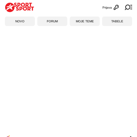
Prijava
Otvori profi
Ot
NOVO
FORUM
MOJE TEME
TABELE