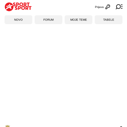
Prijava
Otvori profi
Ot
NOVO
FORUM
MOJE TEME
TABELE