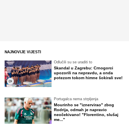
NAJNOVIJE VIJESTI
Odlučili su se uraditi to
Skandal u Zagrebu: Crnogorci
upozorili na nepravdu, a onda
potezom tokom himne šokirali sve!
Portugalca nema strpljenja
Mourinho se "iznervirao" zbog
Rodrija, odmah je napravio
neočekivano! "Florentino, slušaj
me..."