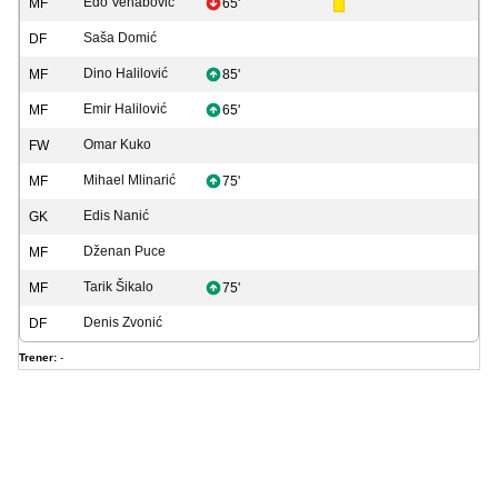
Edo Vehabović
MF
65'
Saša Domić
DF
Dino Halilović
MF
85'
Emir Halilović
MF
65'
Omar Kuko
FW
Mihael Mlinarić
MF
75'
Edis Nanić
GK
Dženan Puce
MF
Tarik Šikalo
MF
75'
Denis Zvonić
DF
Trener:
-