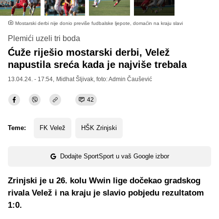
Mostarski derbi nije donio previše fudbalske ljepote, domaćin na kraju slavi
Plemići uzeli tri boda
Ćuže riješio mostarski derbi, Velež
napustila sreća kada je najviše trebala
13.04.24. - 17:54,
Midhat Šljivak
, foto: Admin Čaušević
42
Teme:
FK Velež
HŠK Zrinjski
Dodajte SportSport u vaš Google izbor
Zrinjski je u 26. kolu Wwin lige dočekao gradskog
rivala Velež i na kraju je slavio pobjedu rezultatom
1:0.