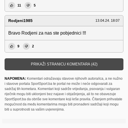
11
5
Rodjeni1985
13.04.24. 18:07
Bravo Rodjeni za nas ste pobjednici !!!
9
2
PRIKAŽI STRANICU KOMENTARA (42)
NAPOMENA:
Komentari odražavaju stavove njihovih autora/ica, a ne nužno
i stavove portala SportSport.ba te portal ne može i neće odgovarati za
sadržaj tih kometara. Komentari koji sadrže vrijeđanja, psovanja i vulgaran
riječnik mogu biti uklonjeni bez najave i objašnjenja, ali to ne obavezuje
SportSport.ba da obriše sve komentare koji krše pravila. Čitanjem prihvatate
mogućnost da među komentarima mogu biti pronađeni sadržaji koji mogu
biti u suprotnosti sa vašim uvjerenjima.