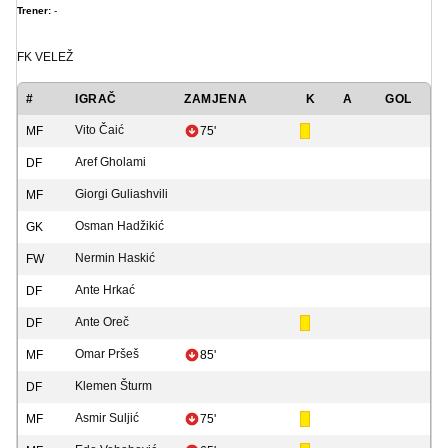
Trener:
-
FK VELEŽ
#
IGRAČ
ZAMJENA
K
A
GOL
Vito Čaić
MF
75'
Aref Gholami
DF
Giorgi Guliashvili
MF
Osman Hadžikić
GK
Nermin Haskić
FW
Ante Hrkać
DF
Ante Oreč
DF
Omar Pršeš
MF
85'
Klemen Šturm
DF
Asmir Suljić
MF
75'