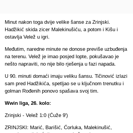
Minut nakon toga dvije velike šanse za Zrinjski.
Hadžikić skida zicer Malekinušiću, a potom i Kišu i
ostavlja Velež u igri.
Međutim, naredne minute ne donose previše uzbuđenja
na terenu. Velež je imao posjed lopte, pokušavao je
nešto napraviti, no nije bilo rješenja u fazi napada.
U 90. minuti domaći imaju veliku šansu. Tičinović izlazi
sam pred Hadžikića, spetljao se u ključnom trenutku i
golman Rođenih ponovo spašava svoj tim.
Wwin liga, 26. kolo:
Zrinjski - Velež 1:0 (Ćuže 9')
ZRINJSKI: Marić, Barišić, Ćorluka, Malekinušić,