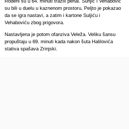
Rođeni su u 64. minuti tražili penal. Šunjić i Vehabović
su bili u duelu u kaznenom prostoru, Peljto je pokazao
da se igra nastavi, a zatim i kartone Suljiću i
Vehaboviću zbog prigovora.
Nastavljena je potom ofanziva Veleža. Veliku šansu
propuštaju u 69. minuti kada nakon šuta Halilovića
stativa spašava Zrinjski.