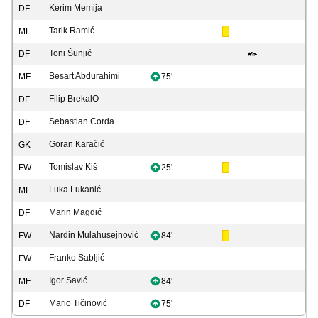
Kerim Memija
DF
Tarik Ramić
MF
Toni Šunjić
DF
Besart Abdurahimi
MF
75'
Filip BrekalO
DF
Sebastian Corda
DF
Goran Karačić
GK
Tomislav Kiš
FW
25'
Luka Lukanić
MF
Marin Magdić
DF
Nardin Mulahusejnović
FW
84'
Franko Sabljić
FW
Igor Savić
MF
84'
Mario Tičinović
DF
75'