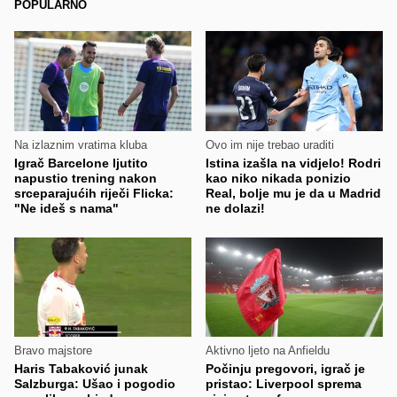
POPULARNO
Na izlaznim vratima kluba
Ovo im nije trebao uraditi
Igrač Barcelone ljutito
Istina izašla na vidjelo! Rodri
napustio trening nakon
kao niko nikada ponizio
srceparajućih riječi Flicka:
Real, bolje mu je da u Madrid
"Ne ideš s nama"
ne dolazi!
Bravo majstore
Aktivno ljeto na Anfieldu
Haris Tabaković junak
Počinju pregovori, igrač je
Salzburga: Ušao i pogodio
pristao: Liverpool sprema