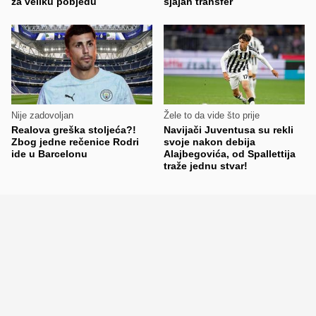
za veliku pobjedu
sjajan transfer
Nije zadovoljan
Žele to da vide što prije
Realova greška stoljeća?!
Navijači Juventusa su rekli
Zbog jedne rečenice Rodri
svoje nakon debija
ide u Barcelonu
Alajbegovića, od Spallettija
traže jednu stvar!