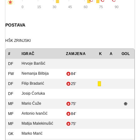
0
15
30
45
60
75
90
POSTAVA
HŠK ZRINJSKI
#
IGRAČ
ZAMJENA
K
A
GOL
Hrvoje Barišić
DF
Nemanja Bilbija
FW
84'
Filip Bradarić
DF
25'
Josip Ćorluka
DF
Mario Ćuže
MF
75'
Antonio Ivančić
MF
84'
Matija Malekinušić
MF
75'
Marko Marić
GK