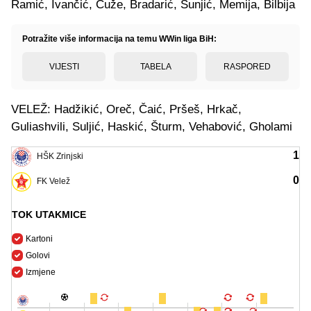
Ramić, Ivančić, Ćuže, Bradarić, Šunjić, Memija, Bilbija
Potražite više informacija na temu WWin liga BiH:
VIJESTI
TABELA
RASPORED
VELEŽ: Hadžikić, Oreč, Čaić, Pršeš, Hrkač,
Guliashvili, Suljić, Haskić, Šturm, Vehabović, Gholami
1
HŠK Zrinjski
0
FK Velež
TOK UTAKMICE
Kartoni
Golovi
Izmjene