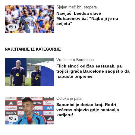
Sjajan meč bh. stopera
Navijači Leedsa slave
Muharemovića: "Najbolji je na
svijetu"
1
NAJČITANIJE IZ KATEGORIJE
Vratili se u Barcelonu
Flick sinoć održao sastanak, pa
trojici igrača Barcelone saopštio da
napuste pripreme
Odluka je pala
Sapunici je došao kraj: Rodri
večeras objavio gdje nastavlja
karijeru!
2