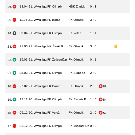
18.04.21.
Wwin liga
FK Olimpik
HŠK Zrinjski
0 : 3
26.
11.04.21.
Wwin liga
FK Borac
FK Olimpik
3 : 0
25.
05.04.21.
Wwin liga
FK Olimpik
FK Velež
1 : 1
24.
21.03.21.
Wwin liga
NK Široki B.
FK Olimpik
3 : 0
23.
15.03.21.
Wwin liga
FK Željezničar
FK Olimpik
0 : 1
22.
08.03.21.
Wwin liga
FK Olimpik
FK Sloboda
2 : 0
21.
27.02.21.
Wwin liga
FK Borac
FK Olimpik
2 : 0
20.
88'
12.12.20.
Wwin liga
FK Olimpik
FK Radnik B.
1 : 0
19.
84'
05.12.20.
Wwin liga
FK Velež
FK Olimpik
2 : 0
18.
52'
02.12.20.
Wwin liga
FK Olimpik
FK Mladost DK
0 : 2
17.