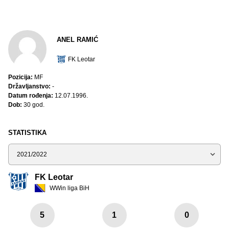
ANEL RAMIĆ
FK Leotar
Pozicija:
MF
Državljanstvo:
-
Datum rođenja:
12.07.1996.
Dob:
30 god.
STATISTIKA
Sezona
FK Leotar
WWin liga BiH
5
1
0