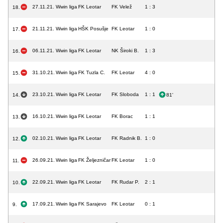
27.11.21.
Wwin liga
FK Leotar
FK Velež
1 : 3
18.
21.11.21.
Wwin liga
HŠK Posušje
FK Leotar
1 : 0
17.
06.11.21.
Wwin liga
FK Leotar
NK Široki B.
1 : 3
16.
31.10.21.
Wwin liga
FK Tuzla C.
FK Leotar
4 : 0
15.
23.10.21.
Wwin liga
FK Leotar
FK Sloboda
1 : 1
14.
81'
16.10.21.
Wwin liga
FK Leotar
FK Borac
1 : 1
13.
02.10.21.
Wwin liga
FK Leotar
FK Radnik B.
1 : 0
12.
26.09.21.
Wwin liga
FK Željezničar
FK Leotar
1 : 0
11.
22.09.21.
Wwin liga
FK Leotar
FK Rudar P.
2 : 1
10.
17.09.21.
Wwin liga
FK Sarajevo
FK Leotar
0 : 1
9.