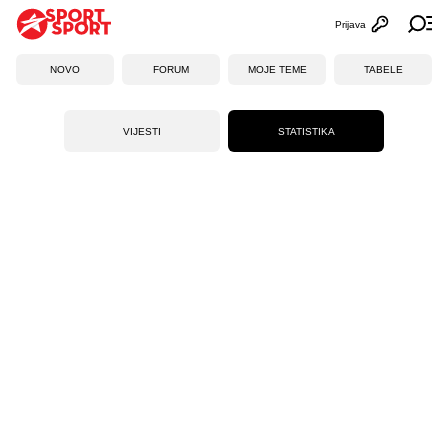
Prijava
Otvori profi
Ot
NOVO
FORUM
MOJE TEME
TABELE
VIJESTI
STATISTIKA