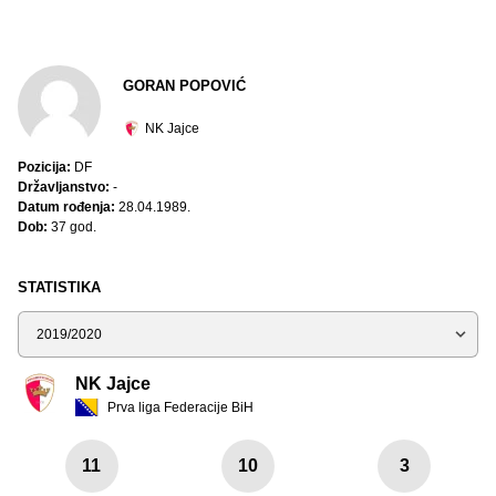
GORAN POPOVIĆ
NK Jajce
Pozicija:
DF
Državljanstvo:
-
Datum rođenja:
28.04.1989.
Dob:
37 god.
STATISTIKA
Sezona
NK Jajce
Prva liga Federacije BiH
11
10
3