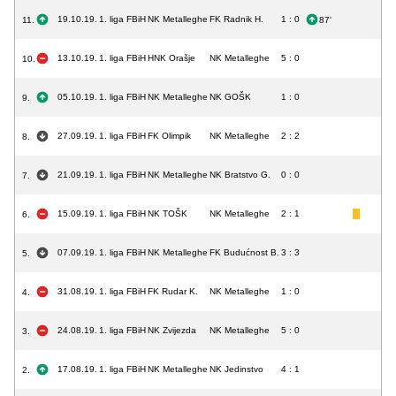
19.10.19.
1. liga FBiH
NK Metalleghe
FK Radnik H.
1 : 0
11.
87'
13.10.19.
1. liga FBiH
HNK Orašje
NK Metalleghe
5 : 0
10.
05.10.19.
1. liga FBiH
NK Metalleghe
NK GOŠK
1 : 0
9.
27.09.19.
1. liga FBiH
FK Olimpik
NK Metalleghe
2 : 2
8.
21.09.19.
1. liga FBiH
NK Metalleghe
NK Bratstvo G.
0 : 0
7.
15.09.19.
1. liga FBiH
NK TOŠK
NK Metalleghe
2 : 1
6.
07.09.19.
1. liga FBiH
NK Metalleghe
FK Budućnost B.
3 : 3
5.
31.08.19.
1. liga FBiH
FK Rudar K.
NK Metalleghe
1 : 0
4.
24.08.19.
1. liga FBiH
NK Zvijezda
NK Metalleghe
5 : 0
3.
17.08.19.
1. liga FBiH
NK Metalleghe
NK Jedinstvo
4 : 1
2.