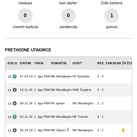
nastupa
kao starter
žutih kartona
0
0
1
crvenih kartona
asistencija
golova
PRETHODNE UTAKMICE
KOLO
DATUM
TAKM.
DOMAĆIN
GOST
REZ.
ZAMJENA
ŽK
ŽCK
C
07.03.20.
1. liga FBiH
NK Metalleghe
FK Goražde
2 : 0
16.
16.11.19.
1. liga FBiH
NK Metalleghe
HNK Čapljina
2 : 2
15.
09.11.19.
1. liga FBiH
FK Igman
NK Metalleghe
1 : 1
14.
02.11.19.
1. liga FBiH
NK Metalleghe
NK Travnik
4 : 1
13.
26.10.19.
1. liga FBiH
NK Slaven Ž.
NK Metalleghe
1 : 1
12.