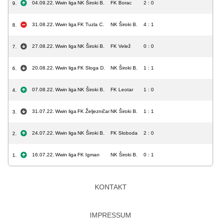
04.09.22.
Wwin liga
NK Široki B.
FK Borac
2 : 0
9.
31.08.22.
Wwin liga
FK Tuzla C.
NK Široki B.
4 : 1
8.
27.08.22.
Wwin liga
NK Široki B.
FK Velež
0 : 0
7.
20.08.22.
Wwin liga
FK Sloga D.
NK Široki B.
1 : 1
6.
07.08.22.
Wwin liga
NK Široki B.
FK Leotar
1 : 0
4.
31.07.22.
Wwin liga
FK Željezničar
NK Široki B.
1 : 1
3.
24.07.22.
Wwin liga
NK Široki B.
FK Sloboda
2 : 0
2.
16.07.22.
Wwin liga
FK Igman
NK Široki B.
0 : 1
1.
KONTAKT
IMPRESSUM