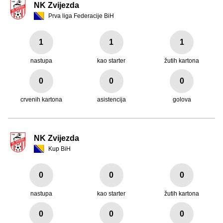
NK Zvijezda
Prva liga Federacije BiH
1
1
1
nastupa
kao starter
žutih kartona
0
0
0
crvenih kartona
asistencija
golova
NK Zvijezda
Kup BiH
0
0
0
nastupa
kao starter
žutih kartona
0
0
0