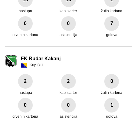
nastupa
kao starter
žutih kartona
0
0
7
crvenih kartona
asistencija
golova
FK Rudar Kakanj
Kup BiH
2
2
0
nastupa
kao starter
žutih kartona
0
0
1
crvenih kartona
asistencija
golova