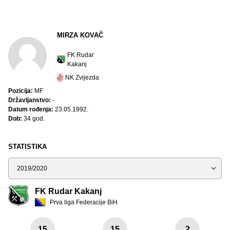
MIRZA KOVAČ
FK Rudar
Kakanj
NK Zvijezda
Pozicija:
MF
Državljanstvo:
-
Datum rođenja:
23.05.1992.
Dob:
34 god.
STATISTIKA
Sezona
FK Rudar Kakanj
Prva liga Federacije BiH
15
15
2