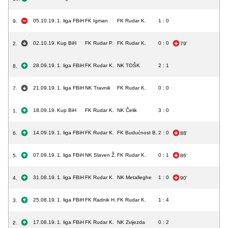
05.10.19.
1. liga FBiH
FK Igman
FK Rudar K.
1 : 0
9.
02.10.19.
Kup BiH
FK Rudar P.
FK Rudar K.
0 : 0
2.
79'
28.09.19.
1. liga FBiH
FK Rudar K.
NK TOŠK
2 : 1
8.
21.09.19.
1. liga FBiH
NK Travnik
FK Rudar K.
0 : 0
7.
18.09.19.
Kup BiH
FK Rudar K.
NK Čelik
3 : 0
1.
14.09.19.
1. liga FBiH
FK Rudar K.
FK Budućnost B.
2 : 0
6.
88'
07.09.19.
1. liga FBiH
NK Slaven Ž.
FK Rudar K.
0 : 1
5.
86'
31.08.19.
1. liga FBiH
FK Rudar K.
NK Metalleghe
1 : 0
4.
90'
25.08.19.
1. liga FBiH
FK Radnik H.
FK Rudar K.
1 : 4
3.
17.08.19.
1. liga FBiH
FK Rudar K.
NK Zvijezda
0 : 2
2.