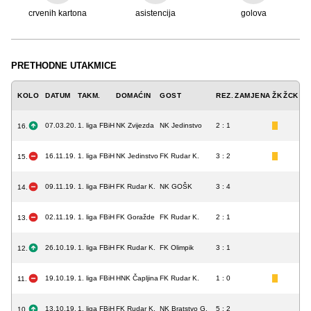
crvenih kartona
asistencija
golova
PRETHODNE UTAKMICE
KOLO
DATUM
TAKM.
DOMAĆIN
GOST
REZ.
ZAMJENA
ŽK
ŽCK
CK
07.03.20.
1. liga FBiH
NK Zvijezda
NK Jedinstvo
2 : 1
16.
16.11.19.
1. liga FBiH
NK Jedinstvo
FK Rudar K.
3 : 2
15.
09.11.19.
1. liga FBiH
FK Rudar K.
NK GOŠK
3 : 4
14.
02.11.19.
1. liga FBiH
FK Goražde
FK Rudar K.
2 : 1
13.
26.10.19.
1. liga FBiH
FK Rudar K.
FK Olimpik
3 : 1
12.
19.10.19.
1. liga FBiH
HNK Čapljina
FK Rudar K.
1 : 0
11.
13.10.19.
1. liga FBiH
FK Rudar K.
NK Bratstvo G.
5 : 2
10.