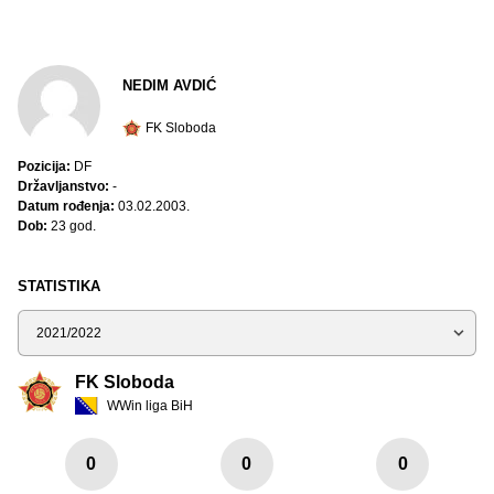
NEDIM AVDIĆ
FK Sloboda
Pozicija:
DF
Državljanstvo:
-
Datum rođenja:
03.02.2003.
Dob:
23 god.
STATISTIKA
Sezona
FK Sloboda
WWin liga BiH
0
0
0