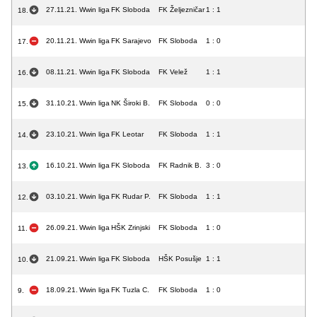
27.11.21.
Wwin liga
FK Sloboda
FK Željezničar
1 : 1
18.
20.11.21.
Wwin liga
FK Sarajevo
FK Sloboda
1 : 0
17.
08.11.21.
Wwin liga
FK Sloboda
FK Velež
1 : 1
16.
31.10.21.
Wwin liga
NK Široki B.
FK Sloboda
0 : 0
15.
23.10.21.
Wwin liga
FK Leotar
FK Sloboda
1 : 1
14.
16.10.21.
Wwin liga
FK Sloboda
FK Radnik B.
3 : 0
13.
03.10.21.
Wwin liga
FK Rudar P.
FK Sloboda
1 : 1
12.
26.09.21.
Wwin liga
HŠK Zrinjski
FK Sloboda
1 : 0
11.
21.09.21.
Wwin liga
FK Sloboda
HŠK Posušje
1 : 1
10.
18.09.21.
Wwin liga
FK Tuzla C.
FK Sloboda
1 : 0
9.