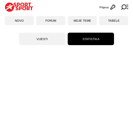
Prijava
Otvori profi
Ot
NOVO
FORUM
MOJE TEME
TABELE
VIJESTI
STATISTIKA